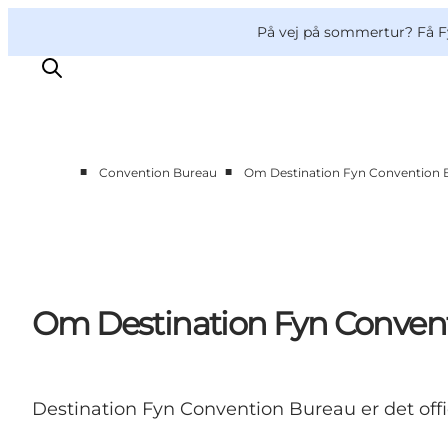
English
og
Danish
konferencer
Møder og konferencer
På vej på sommertur? Få F
Deutsch
■
■
Convention Bureau
Om Destination Fyn Convention 
Hvorfor Fyn?
Planlæg din event
Kontakt
Om Destination Fyn Conven
Destination Fyn Convention Bureau er det offic