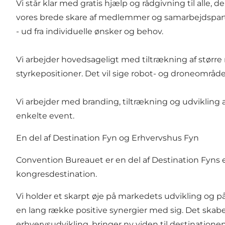
Vi står klar med gratis hjælp og rådgivning til all
vores brede skare af medlemmer og samarbejdspart
- ud fra individuelle ønsker og behov.
Vi arbejder hovedsageligt med tiltrækning af størr
styrkepositioner. Det vil sige robot- og droneområd
Vi arbejder med branding, tiltrækning og udvikling af
enkelte event.
En del af Destination Fyn og Erhvervshus Fyn
Convention Bureauet er en del af Destination Fyns
kongresdestination.
Vi holder et skarpt øje på markedets udvikling og p
en lang række positive synergier med sig. Det skab
erhvervsudvikling, bringer ny viden til destination