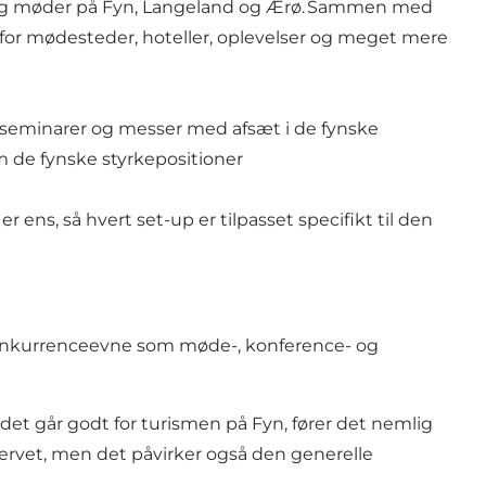
sser og møder på Fyn, Langeland og Ærø. Sammen med
or mødesteder, hoteller, oplevelser og meget mere
vsseminarer og messer med afsæt i de fynske
 de fynske styrkepositioner
ens, så hvert set-up er tilpasset specifikt til den
 konkurrenceevne som møde-, konference- og
det går godt for turismen på Fyn, fører det nemlig
vervet, men det påvirker også den generelle
.