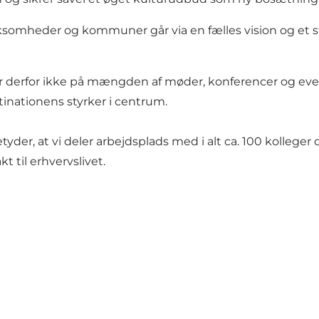
irksomheder og kommuner går via en fælles vision og et 
r derfor ikke på mængden af møder, konferencer og even
tinationens styrker i centrum.
yder, at vi deler arbejdsplads med i alt ca. 100 kolleger
t til erhvervslivet.
Del dine fynske øjeblikke med os