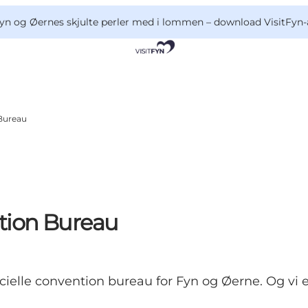
yn og Øernes skjulte perler med i lommen –
download VisitFyn-
Bureau
tion Bureau
ielle convention bureau for Fyn og Øerne. Og vi er