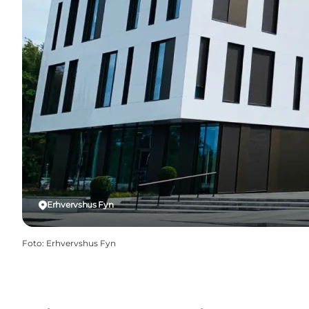
Erhvervshus Fyn
Foto
:
Erhvervshus Fyn