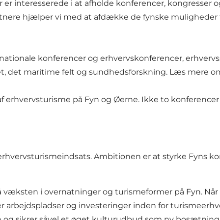
e, der er interesserede i at afholde konferencer, kongre
nere hjælper vi med at afdække de fynske muligheder f
e nationale konferencer og erhvervskonferencer, erhver
et, det maritime felt og sundhedsforskning.
Læs mere om
 erhvervsturisme på Fyn og Øerne. Ikke to konferencer er 
 erhvervsturismeindsats. Ambitionen er at styrke Fyns
å væksten i overnatninger og turismeformer på Fyn. Når 
er arbejdspladser og investeringer inden for turismeerh
en og sikrer såvel et øget kulturudbud som ny bosætning