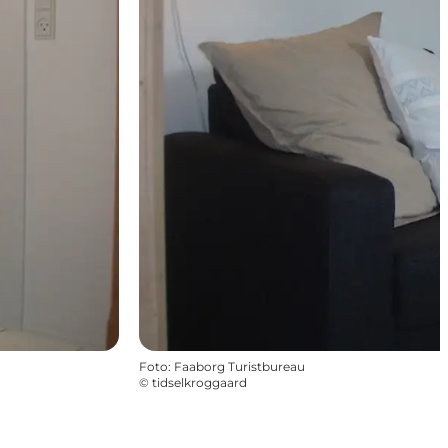
Foto
:
Faaborg Turistbureau
©
tidselkroggaard