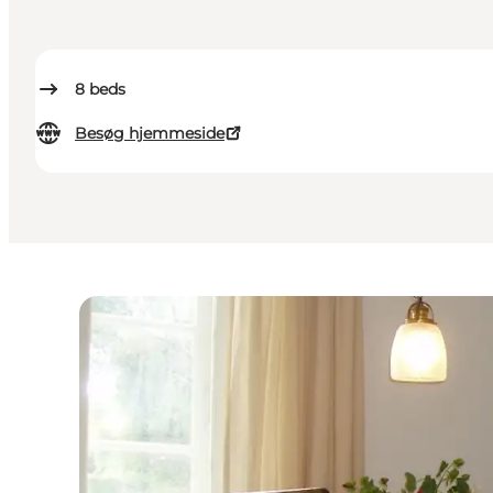
8
beds
Besøg hjemmeside