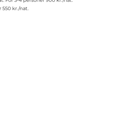
at. For 3-4 personer 900 kr./nat.
 550 kr./nat.