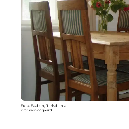
Foto
:
Faaborg Turistbureau
©
tidselkroggaard