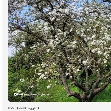
Faaborg, Fyn og øerne
Foto
:
Tidselkroggård