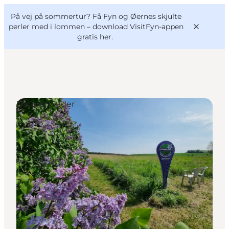
English
og
Danish
konferencer
På vej på sommertur? Få Fyn og Øernes skjulte
VisitFyn
Deutsch
perler med i lommen –
download VisitFyn-appen
gratis her.
Naturområder
Oplevelser
Outdoor
Mad og drikke
Overnatning
Book lokale oplevelser