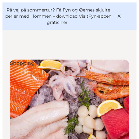
English
og
Danish
konferencer
På vej på sommertur? Få Fyn og Øernes skjulte
VisitFyn
Deutsch
perler med i lommen –
download VisitFyn-appen
gratis her.
Shopping
Oplevelser
Outdoor
Mad og drikke
Overnatning
Book lokale oplevelser