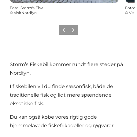
Foto
:
Storm's Fisk
Foto
:
©
VisitNordfyn
©
Visi
Forrige
Næste
Storm’s Fiskebil kommer rundt flere steder på
Nordfyn.
I fiskebilen vil du finde sæsonfisk, både de
traditionelle fisk og lidt mere spændende
eksotiske fisk.
Du kan også købe vores rigtig gode
hjemmelavede fiskefrikadeller og røgvarer.