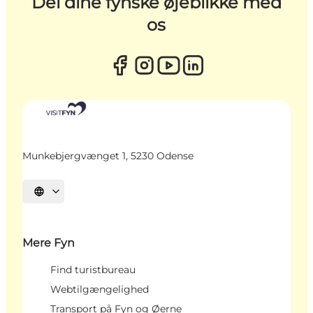
Del dine fynske øjeblikke med
os
Munkebjergvænget 1, 5230 Odense
Vælg sprog
Mere Fyn
Find turistbureau
Webtilgængelighed
Transport på Fyn og Øerne