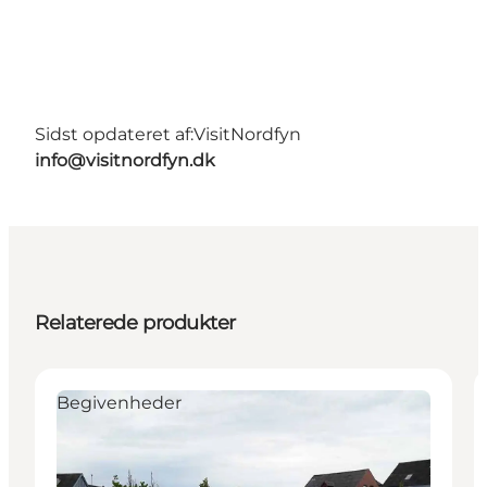
Sidst opdateret af:
VisitNordfyn
info@visitnordfyn.dk
Relaterede produkter
Begivenheder