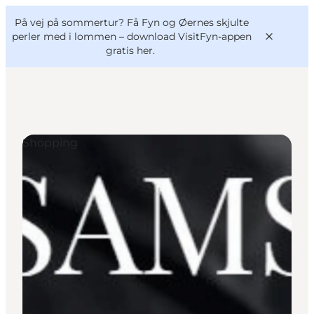
English
og
Danish
konferencer
På vej på sommertur? Få Fyn og Øernes skjulte
VisitFyn
Deutsch
perler med i lommen –
download VisitFyn-appen
gratis her.
Shopping
Oplevelser
Outdoor
Mad og drikke
Overnatning
Book lokale oplevelser