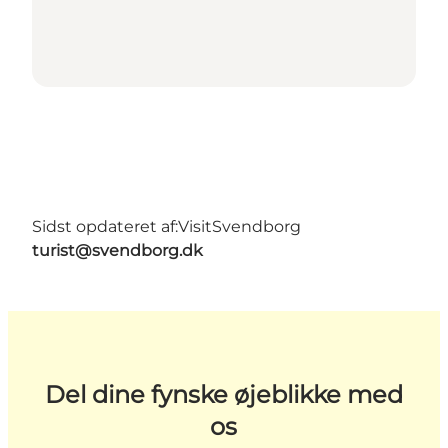
Sidst opdateret af:
VisitSvendborg
turist@svendborg.dk
Del dine fynske øjeblikke med
os