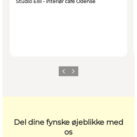
Studio Ellil - interiør café Odense
Forrige
Næste
Del dine fynske øjeblikke med
os