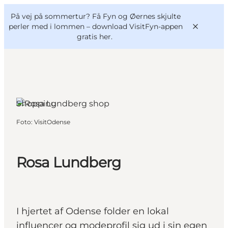
English
og
Danish
konferencer
På vej på sommertur? Få Fyn og Øernes skjulte
VisitFyn
Deutsch
perler med i lommen –
download VisitFyn-appen
gratis her.
Shopping
Oplevelser
Foto
:
VisitOdense
Outdoor
Mad og drikke
Overnatning
Rosa Lundberg
Book lokale oplevelser
I hjertet af Odense folder en lokal
influencer og modeprofil sig ud i sin egen