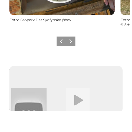
Foto
:
Geopark Det Sydfynske Øhav
Foto
:
©
SHO
Forrige
Næste
Afspil video