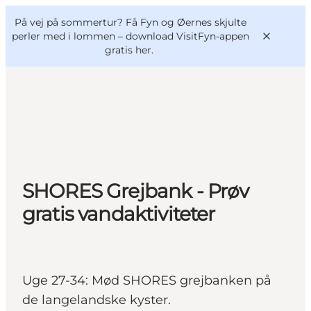
English
og
Danish
konferencer
På vej på sommertur? Få Fyn og Øernes skjulte
VisitFyn
Deutsch
perler med i lommen –
download VisitFyn-appen
gratis her.
Oplevelser
Outdoor
SHORES Grejbank - Prøv
Mad og drikke
Overnatning
gratis vandaktiviteter
Book lokale oplevelser
Uge 27-34: Mød SHORES grejbanken på
de langelandske kyster.