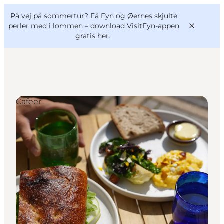
English
og
Danish
konferencer
På vej på sommertur? Få Fyn og Øernes skjulte
VisitFyn
Deutsch
perler med i lommen –
download VisitFyn-appen
gratis her.
Cafeer
Oplevelser
Outdoor
Mad og drikke
Overnatning
Book lokale oplevelser