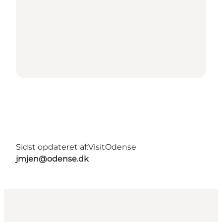
Sidst opdateret af:
VisitOdense
jmjen@odense.dk