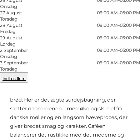
26 August
09:00 AM–05:00 PM
Onsdag
27 August
09:00 AM–05:00 PM
Foto
:
Louise Juel Rasmussen
Foto
:
Torsdag
28 August
09:00 AM–05:00 PM
Fredag
Forrige
Næste
29 August
09:00 AM–03:00 PM
Lørdag
2 September
09:00 AM–05:00 PM
Onsdag
3 September
09:00 AM–05:00 PM
En moderne café med kærlighed til håndværk
Torsdag
Indlæs flere
Når du træder ind på stedet, mødes du af en
afslappet atmosfære og duften af friskbagt
brød. Her er det ægte surdejsbagning, der
sætter dagsordenen – med økologisk mel fra
danske møller og en langsom hæveproces, der
giver brødet smag og karakter. Caféen
balancerer det rustikke med det moderne og