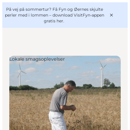
English
og
Danish
konferencer
På vej på sommertur? Få Fyn og Øernes skjulte
VisitFyn
Deutsch
perler med i lommen –
download VisitFyn-appen
gratis her.
Lokale smagsoplevelser
Oplevelser
Outdoor
Mad og drikke
Overnatning
Book lokale oplevelser