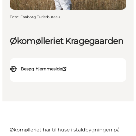
Foto
:
Faaborg Turistbureau
Økomølleriet Kragegaarden
Besøg hjemmeside
Økomølleriet har til huse i staldbygningen på