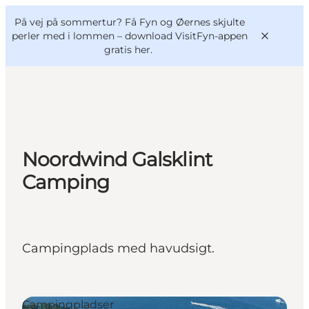
English
og
Danish
konferencer
På vej på sommertur? Få Fyn og Øernes skjulte
VisitFyn
Deutsch
perler med i lommen –
download VisitFyn-appen
gratis her.
Oplevelser
Noordwind Galsklint
Outdoor
Camping
Mad og drikke
Overnatning
Book lokale oplevelser
Campingplads med havudsigt.
Campingpladser