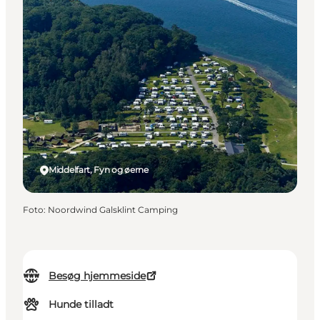
Middelfart, Fyn og øerne
Foto
:
Noordwind Galsklint Camping
Besøg hjemmeside
Hunde tilladt