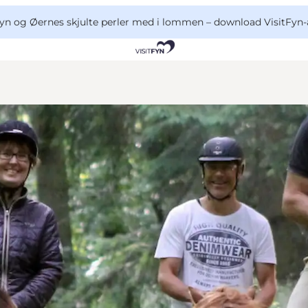
yn og Øernes skjulte perler med i lommen –
download VisitFyn-