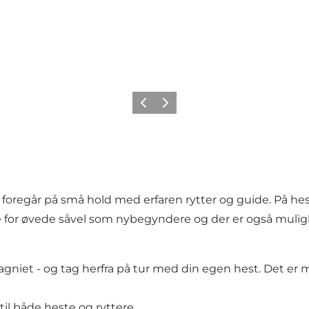
Forrige
Næste
 foregår på små hold med erfaren rytter og guide. På he
re for øvede såvel som nybegyndere og der er også mulig
niet - og tag herfra på tur med din egen hest. Det er mu
 til både heste og ryttere