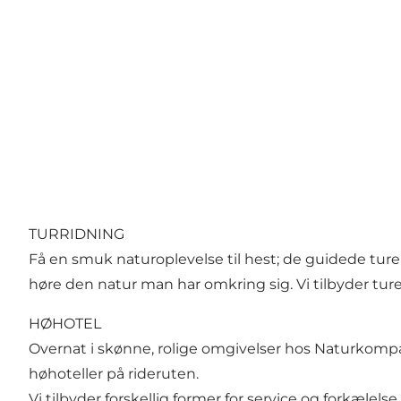
TURRIDNING
Få en smuk naturoplevelse til hest; de guidede ture
høre den natur man har omkring sig. Vi tilbyder tu
HØHOTEL
Overnat i skønne, rolige omgivelser hos Naturkompag
høhoteller på rideruten.
Vi tilbyder forskellig former for service og forkælelse