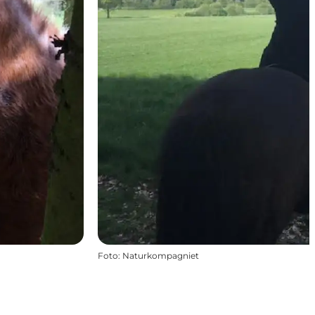
Foto
:
Naturkompagniet