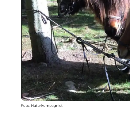
Foto
:
Naturkompagniet