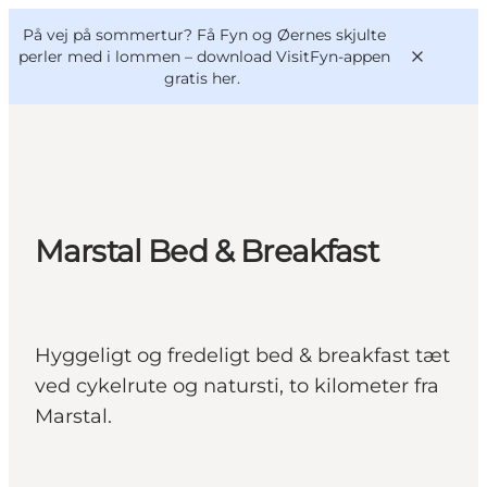
English
og
Danish
konferencer
På vej på sommertur? Få Fyn og Øernes skjulte
VisitFyn
Deutsch
perler med i lommen –
download VisitFyn-appen
gratis her.
Oplevelser
Marstal Bed & Breakfast
Outdoor
Mad og drikke
Overnatning
Hyggeligt og fredeligt bed & breakfast tæt
Book lokale oplevelser
ved cykelrute og natursti, to kilometer fra
Marstal.