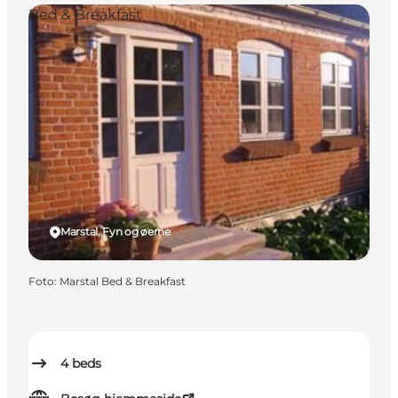
Bed & Breakfast
Marstal, Fyn og øerne
Foto
:
Marstal Bed & Breakfast
4
beds