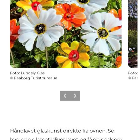
Foto
:
Lundely Glas
Foto
:
©
Faaborg Turistbureaue
©
Faab
Forrige
Næste
Håndlavet glaskunst direkte fra ovnen. Se
hvordan glasset bliver lavet og få en snak om