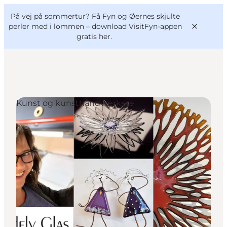
English
og
Danish
konferencer
På vej på sommertur? Få Fyn og Øernes skjulte
VisitFyn
Deutsch
perler med i lommen –
download VisitFyn-appen
gratis her.
Kunst og kunsthåndværkere
Oplevelser
Outdoor
Mad og drikke
Overnatning
Book lokale oplevelser