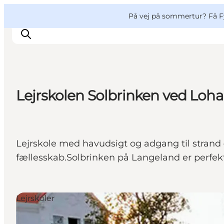
English
og
Danish
konferencer
VisitFyn
På vej på sommertur? Få F
Deutsch
Lejrskolen Solbrinken ved Loh
Oplevelser
Outdoor
Mad og drikke
Lejrskole med havudsigt og adgang til strand 
Overnatning
fællesskab.Solbrinken på Langeland er perfekt 
Book lokale oplevelser
Lejrskoler