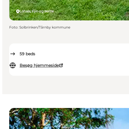
Lohals, Fyn og øerne
Foto
:
Solbrinken/Tårnby kommune
59
beds
Besøg hjemmeside