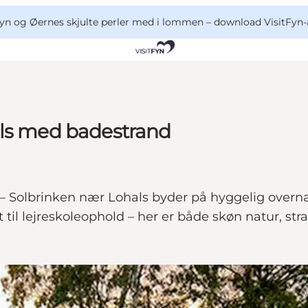
yn og Øernes skjulte perler med i lommen –
download VisitFyn-
als med badestrand
– Solbrinken nær Lohals byder på hyggelig overna
til lejreskoleophold – her er både skøn natur, str