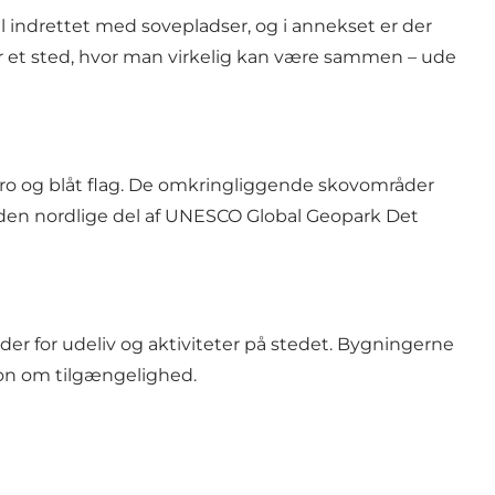
al indrettet med sovepladser, og i annekset er der
er et sted, hvor man virkelig kan være sammen – ude
ro og blåt flag. De omkringliggende skovområder
 i den nordlige del af UNESCO Global Geopark Det
er for udeliv og aktiviteter på stedet. Bygningerne
ion om tilgængelighed.