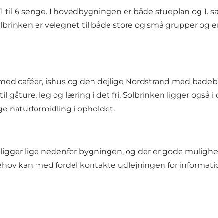
 1 til 6 senge. I hovedbygningen er både stueplan og 1. s
lbrinken er velegnet til både store og små grupper og 
med caféer, ishus og den dejlige Nordstrand med badeb
l gåture, leg og læring i det fri. Solbrinken ligger også
ge naturformidling i opholdet.
ligger lige nedenfor bygningen, og der er gode mulighed
ehov kan med fordel kontakte udlejningen for informat