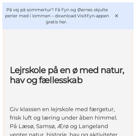
English
og
Danish
konferencer
På vej på sommertur? Få Fyn og Øernes skjulte
VisitFyn
Deutsch
perler med i lommen –
download VisitFyn-appen
gratis her.
Oplevelser
Lejrskole på en ø med natur,
Outdoor
hav og fællesskab
Mad og drikke
Overnatning
Book lokale oplevelser
Giv klassen en lejrskole med færgetur,
frisk luft og læring under åben himmel.
På Læsø, Samsø, Ærø og Langeland
venter natur, historie, hav og aktiviteter,