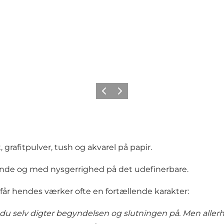
Forrige
Næste
rafitpulver, tush og akvarel på papir.
levende og med nysgerrighed på det udefinerbare.
 får hendes værker ofte en fortællende karakter:
u selv digter begyndelsen og slutningen på. Men allerhelst