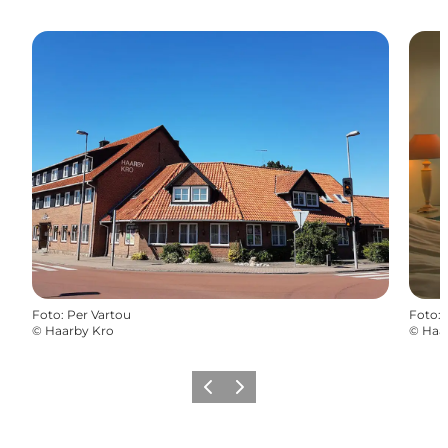
Foto
:
Per Vartou
Foto
:
©
Haarby Kro
©
Haa
Forrige
Næste