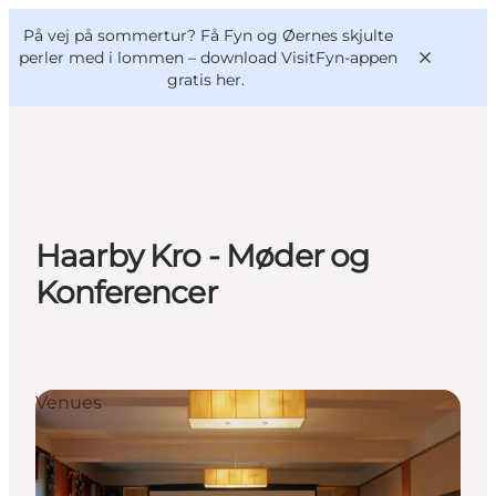
English
og
Danish
konferencer
På vej på sommertur? Få Fyn og Øernes skjulte
VisitFyn
Deutsch
perler med i lommen –
download VisitFyn-appen
gratis her.
Oplevelser
Haarby Kro - Møder og
Outdoor
Konferencer
Mad og drikke
Overnatning
Book lokale oplevelser
Venues