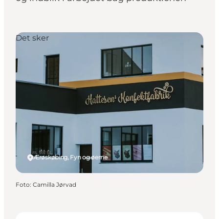
Det sker
Ærøskøbing, Fyn og øerne
Foto
:
Camilla Jørvad