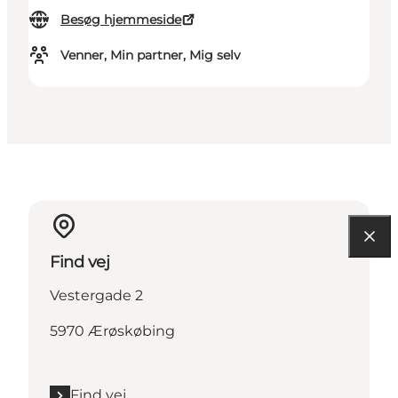
Besøg hjemmeside
Venner, Min partner, Mig selv
Find vej
Vestergade 2
5970 Ærøskøbing
Find vej