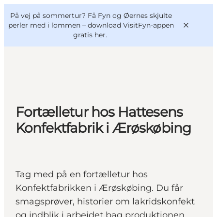
English
og
Danish
konferencer
På vej på sommertur? Få Fyn og Øernes skjulte
VisitFyn
Deutsch
perler med i lommen –
download VisitFyn-appen
gratis her.
Oplevelser
Fortælletur hos Hattesens
Outdoor
Konfektfabrik i Ærøskøbing
Mad og drikke
Overnatning
Book lokale oplevelser
Tag med på en fortælletur hos
Konfektfabrikken i Ærøskøbing. Du får
smagsprøver, historier om lakridskonfekt
og indblik i arbejdet bag produktionen