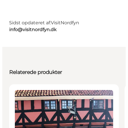
Sidst opdateret af:
VisitNordfyn
info@visitnordfyn.dk
Relaterede produkter
Attraktioner