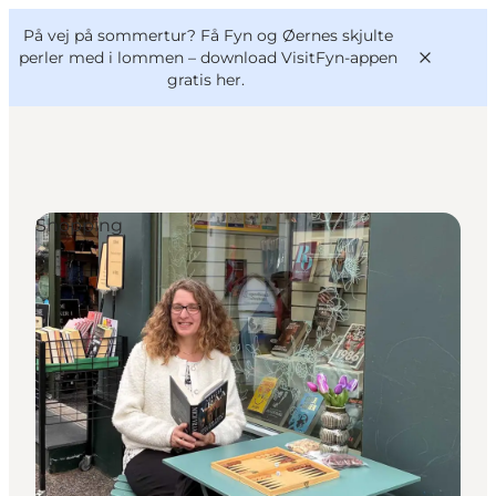
English
og
Danish
konferencer
På vej på sommertur? Få Fyn og Øernes skjulte
VisitFyn
Deutsch
perler med i lommen –
download VisitFyn-appen
gratis her.
Shopping
Oplevelser
Outdoor
Mad og drikke
Overnatning
Book lokale oplevelser