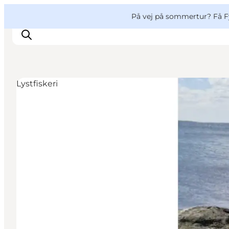
English
og
Danish
konferencer
VisitFyn
På vej på sommertur? Få F
Deutsch
Lystfiskeri
Oplevelser
Outdoor
Mad og drikke
Overnatning
Book lokale oplevelser