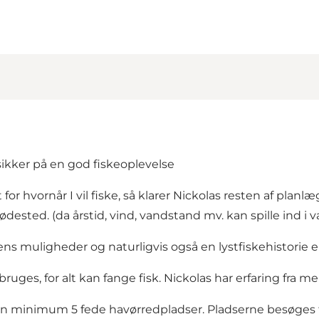
sikker på en god fiskeoplevelse
 for hvornår I vil fiske, så klarer Nickolas resten af planl
ted. (da årstid, vind, vandstand mv. kan spille ind i val
ns muligheder og naturligvis også en lystfiskehistorie el
uges, for alt kan fange fisk. Nickolas har erfaring fra me
n minimum 5 fede havørredpladser. Pladserne besøges fy