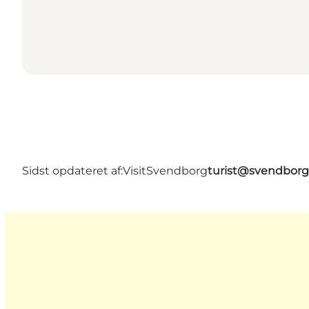
Sidst opdateret af:
VisitSvendborg
turist@svendborg