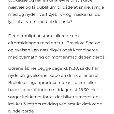
topklasse og har en unik evne til at skabe
nærvær og få publikum til både at smile, synge
med og nyde hvert øjeblik – og måske har du
lyst til at være med til det hele?
Det er muligt at starte allerede om
eftermiddagen med en tur i Broløkke Spa, og
oplevelsen kan naturligvis også kombineres
med overnatning og morgenmad dagen derpå.
Dørene åbner begge dage kl. 17.30, så du kan
nyde omgivelserne, købe en drink eller en af
Broløkkes egenproducerede øl i baren eller
bare slappe af, inden middagen kl. 18.30. Her
sørger køkkenet for, at der bliver serveret en
lækker 3-retters middag ved smukt dækkede
runde borde.