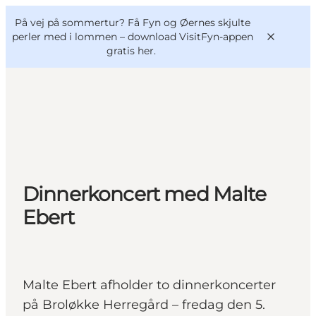
English
og
Danish
konferencer
På vej på sommertur? Få Fyn og Øernes skjulte
VisitFyn
Deutsch
perler med i lommen –
download VisitFyn-appen
gratis her.
Oplevelser
Outdoor
Dinnerkoncert med Malte
Mad og drikke
Overnatning
Ebert
Book lokale oplevelser
Malte Ebert afholder to dinnerkoncerter
på Broløkke Herregård – fredag den 5.