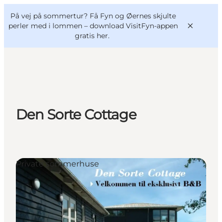
English
og
Danish
konferencer
På vej på sommertur? Få Fyn og Øernes skjulte
VisitFyn
Deutsch
perler med i lommen –
download VisitFyn-appen
gratis her.
Oplevelser
Den Sorte Cottage
Outdoor
Mad og drikke
Overnatning
Book lokale oplevelser
Private sommerhuse