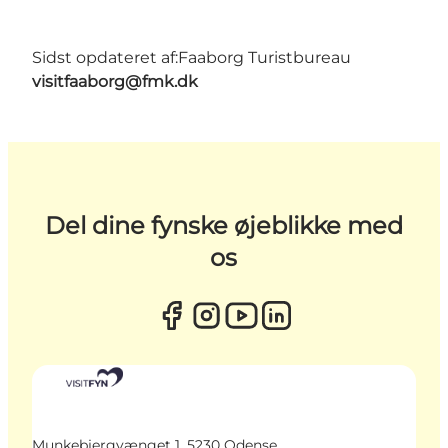
Sidst opdateret af:
Faaborg Turistbureau
visitfaaborg@fmk.dk
Del dine fynske øjeblikke med
os
Munkebjergvænget 1, 5230 Odense