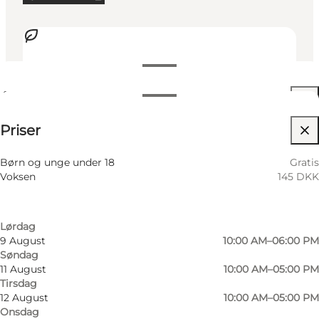
Se åbningstider
Åbningstider
145 DKK
⌘
Priser
Johanneskors
Filtrér efter måned
6 August
10:00 AM–06:00 PM
Besøg hjemmeside
Børn og unge under 18
Gratis
Torsdag
Voksen
145 DKK
7 August
10:00 AM–06:00 PM
Hunde tilladt
Fredag
8 August
10:00 AM–06:00 PM
Lørdag
9 August
10:00 AM–06:00 PM
Søndag
11 August
10:00 AM–05:00 PM
Tirsdag
12 August
10:00 AM–05:00 PM
Onsdag