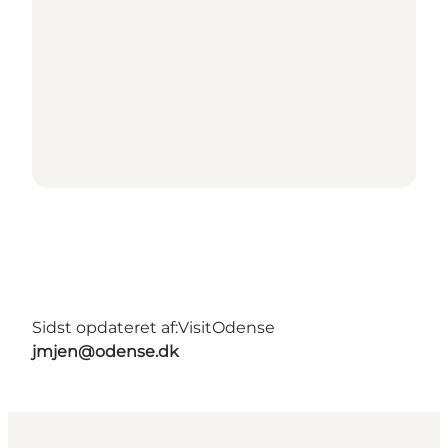
Sidst opdateret af:
VisitOdense
jmjen@odense.dk