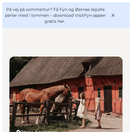
English
og
Danish
konferencer
På vej på sommertur? Få Fyn og Øernes skjulte
VisitFyn
Deutsch
perler med i lommen –
download VisitFyn-appen
gratis her.
Museer
Oplevelser
Outdoor
Mad og drikke
Overnatning
Book lokale oplevelser
Odense, Fyn og øerne