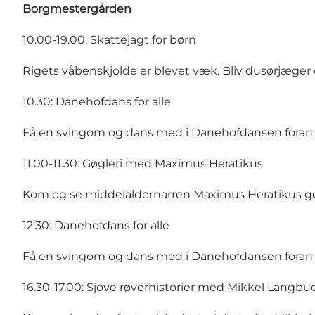
Borgmestergården
10.00-19.00: Skattejagt for børn
Rigets våbenskjolde er blevet væk. Bliv dusørjæger
10.30: Danehofdans for alle
Få en svingom og dans med i Danehofdansen foran
11.00-11.30: Gøgleri med Maximus Heratikus
Kom og se middelaldernarren Maximus Heratikus gøg
12.30: Danehofdans for alle
Få en svingom og dans med i Danehofdansen foran
16.30-17.00: Sjove røverhistorier med Mikkel Langbu