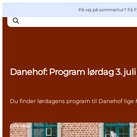
English
og
Danish
konferencer
VisitFyn
På vej på sommertur? Få F
Deutsch
Oplevelser
Danehof: Program lørdag 3. juli
Outdoor
Mad og drikke
Overnatning
Book lokale oplevelser
Du finder lørdagens program til Danehof lige 
Det sker