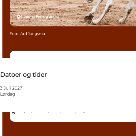
Nyborg, Fyn og øerne
Foto
:
Ard Jongsma
Datoer og tider
Datoer og tider
Gratis
Besøg hjemmeside
3 Juli 2027
Lørdag
Hunde tilladt
Børn, Venner, Min partner, Mig selv