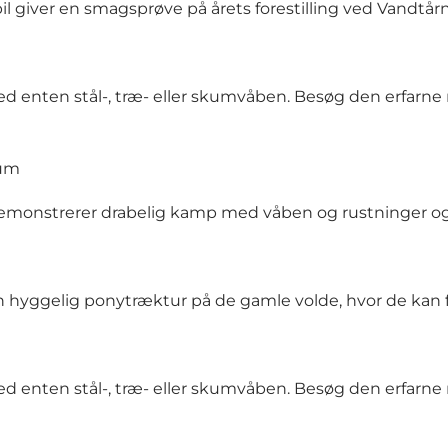
 giver en smagsprøve på årets forestilling ved Vandtårn
ed enten stål-, træ- eller skumvåben. Besøg den erfarne 
rum
 demonstrerer drabelig kamp med våben og rustninger og 
 hyggelig ponytræktur på de gamle volde, hvor de kan f
ed enten stål-, træ- eller skumvåben. Besøg den erfarne 