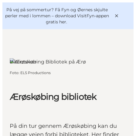
English
og
Danish
konferencer
På vej på sommertur? Få Fyn og Øernes skjulte
VisitFyn
Deutsch
perler med i lommen –
download VisitFyn-appen
gratis her.
Ærøskøbing, Fyn og øerne
Biblioteker
Oplevelser
Foto
:
ELS Productions
Outdoor
Mad og drikke
Overnatning
Ærøskøbing bibliotek
Book lokale oplevelser
På din tur gennem Ærøskøbing kan du
lægge vejen forbi biblioteket. Her finder