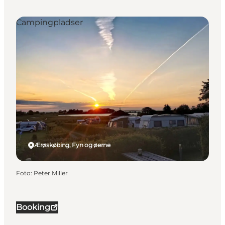
Campingpladser
Ærøskøbing, Fyn og øerne
Foto
:
Peter Miller
Booking