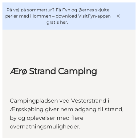
English
og
Danish
konferencer
På vej på sommertur? Få Fyn og Øernes skjulte
VisitFyn
Deutsch
perler med i lommen –
download VisitFyn-appen
gratis her.
Oplevelser
Ærø Strand Camping
Outdoor
Mad og drikke
Overnatning
Campingpladsen ved Vesterstrand i
Book lokale oplevelser
Ærøskøbing giver nem adgang til strand,
by og oplevelser med flere
overnatningsmuligheder.