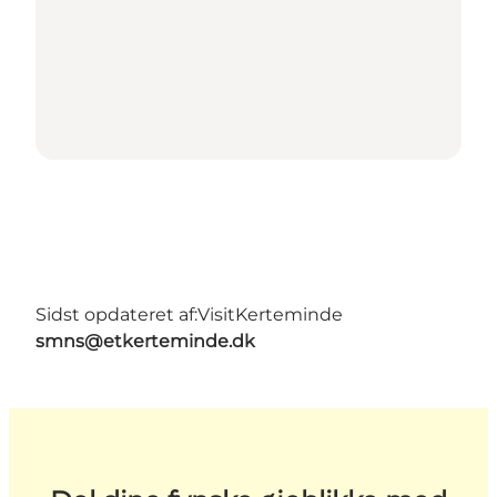
Sidst opdateret af:
VisitKerteminde
smns@etkerteminde.dk