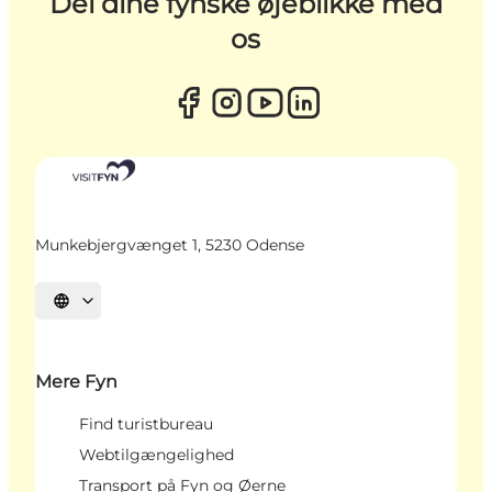
Del dine fynske øjeblikke med
os
Munkebjergvænget 1, 5230 Odense
Vælg sprog
Mere Fyn
Find turistbureau
Webtilgængelighed
Transport på Fyn og Øerne