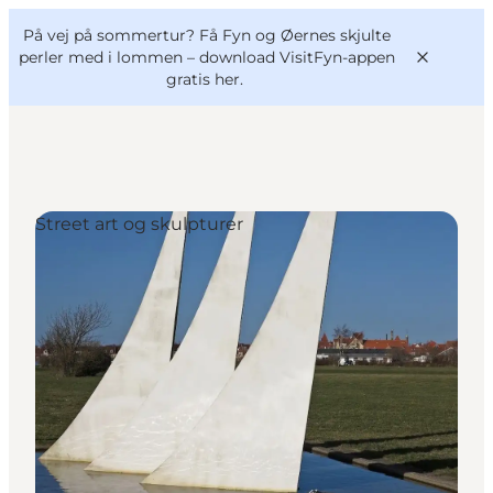
English
og
Danish
konferencer
På vej på sommertur? Få Fyn og Øernes skjulte
VisitFyn
Deutsch
perler med i lommen –
download VisitFyn-appen
gratis her.
Street art og skulpturer
Oplevelser
Outdoor
Mad og drikke
Overnatning
Book lokale oplevelser