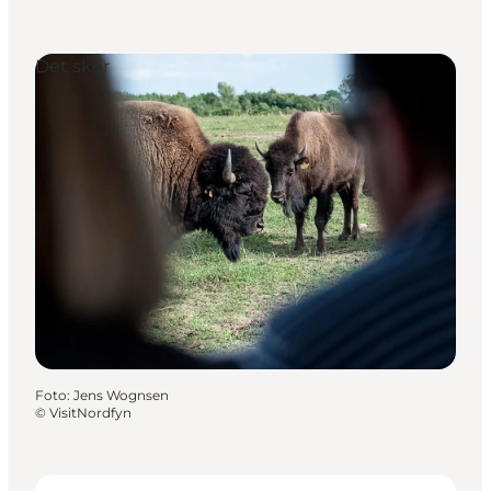
Det sker
Foto
:
Jens Wognsen
©
VisitNordfyn