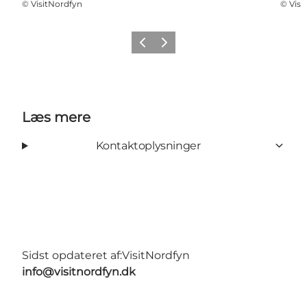
©
VisitNordfyn
©
Visi
Forrige
Næste
Læs mere
Kontaktoplysninger
Sidst opdateret af:
VisitNordfyn
info@visitnordfyn.dk