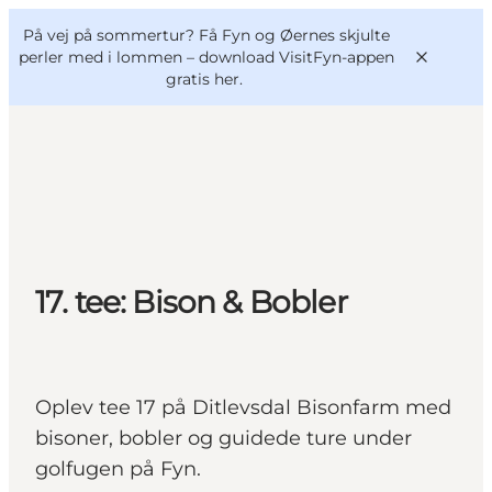
English
og
Danish
konferencer
På vej på sommertur? Få Fyn og Øernes skjulte
VisitFyn
Deutsch
perler med i lommen –
download VisitFyn-appen
gratis her.
Oplevelser
Outdoor
17. tee: Bison & Bobler
Mad og drikke
Overnatning
Book lokale oplevelser
Oplev tee 17 på Ditlevsdal Bisonfarm med
bisoner, bobler og guidede ture under
golfugen på Fyn.