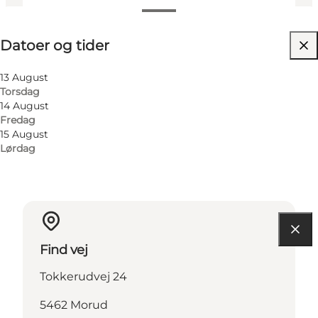
Datoer og tider
Datoer og tider
Besøg hjemmeside
Børn, Venner, Min partner, Mig selv, Min
13 August
virksomhed
Torsdag
14 August
Fredag
15 August
Lørdag
Find vej
Tokkerudvej 24
5462 Morud