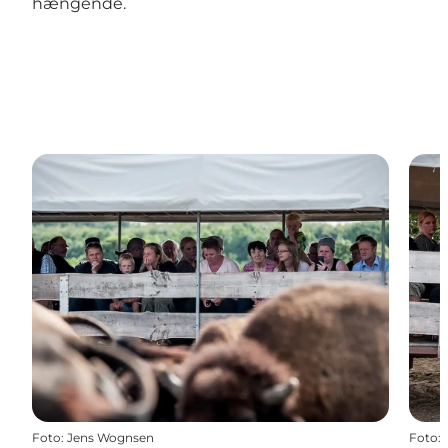
hængende.
Foto
:
Jens Wognsen
Foto
: