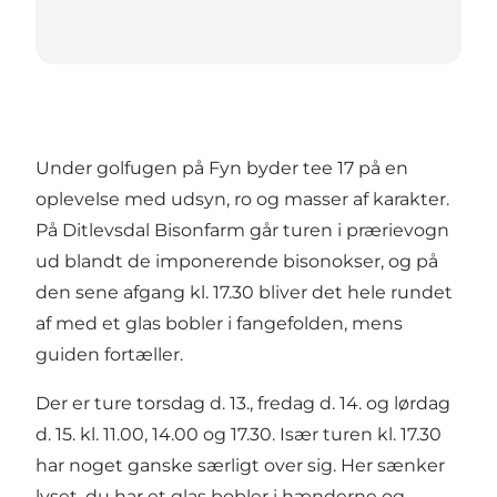
Under golfugen på Fyn byder tee 17 på en
oplevelse med udsyn, ro og masser af karakter.
På Ditlevsdal Bisonfarm går turen i prærievogn
ud blandt de imponerende bisonokser, og på
den sene afgang kl. 17.30 bliver det hele rundet
af med et glas bobler i fangefolden, mens
guiden fortæller.
Der er ture torsdag d. 13., fredag d. 14. og lørdag
d. 15. kl. 11.00, 14.00 og 17.30. Især turen kl. 17.30
har noget ganske særligt over sig. Her sænker
lyset, du har et glas bobler i hænderne og