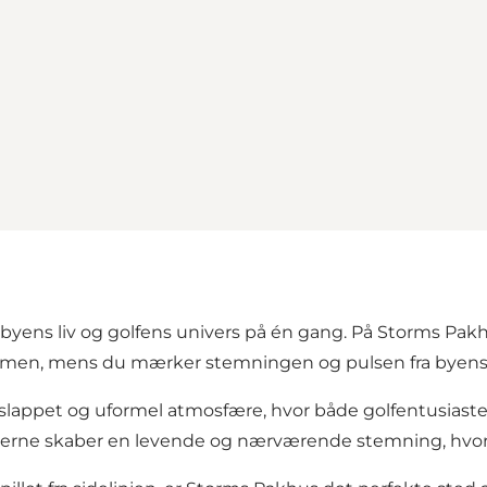
 af byens liv og golfens univers på én gang. På Storms P
rmen, mens du mærker stemningen og pulsen fra byens h
afslappet og uformel atmosfære, hvor både golfentusias
e skaber en levende og nærværende stemning, hvor de