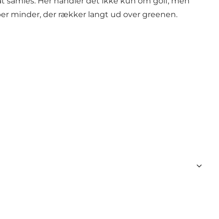
 at samles. Her handler det ikke kun om golf, men
aber minder, der rækker langt ud over greenen.