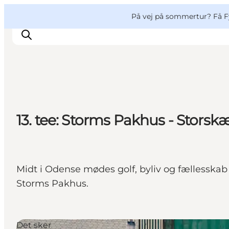
English
og
Danish
konferencer
VisitFyn
På vej på sommertur? Få F
Deutsch
Oplevelser
13. tee: Storms Pakhus - Stors
Outdoor
Mad og drikke
Overnatning
Book lokale oplevelser
Midt i Odense mødes golf, byliv og fællesskab
Storms Pakhus.
Det sker