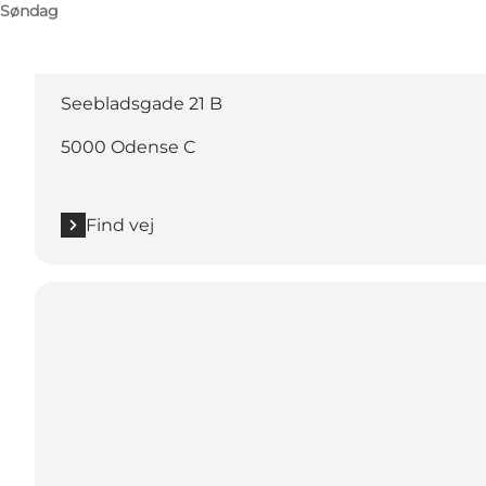
Søndag
Find vej
Seebladsgade 21 B
5000 Odense C
Find vej