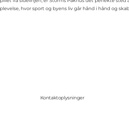
pillet fra sidelinjen, er Storms Pakhus det perfekte sted
oplevelse, hvor sport og byens liv går hånd i hånd og sk
Kontaktoplysninger