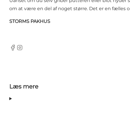
Uanset om du selv griber putteren eller blot nyder s
om at være en del af noget større. Det er en fælles 
STORMS PAKHUS
Facebook
Instagram
Læs mere