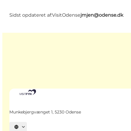
Sidst opdateret af:
VisitOdense
jmjen@odense.dk
Munkebjergvænget 1, 5230 Odense
Vælg sprog