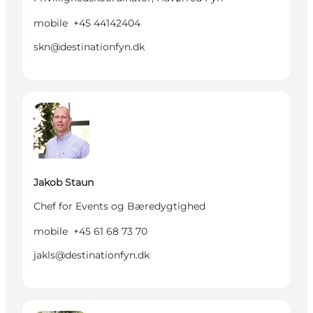
mobile
+45 44142404
skn@destinationfyn.dk
Jakob Staun - Chef for Events og Bæredygtighed
Jakob Staun
Chef for Events og Bæredygtighed
mobile
+45 61 68 73 70
jakls@destinationfyn.dk
Christian Thomsen - PR- og marketingkoordinator, 