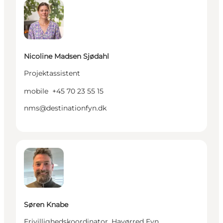
Nicoline Madsen Sjødahl
Projektassistent
mobile
+45 70 23 55 15
nms@destinationfyn.dk
Søren Knabe - Frivillighedskoordinator, Havørred Fy
Søren Knabe
Frivillighedskoordinator, Havørred Fyn