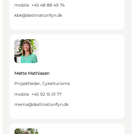
mobile
+45 48 88 49 74
kbk@destinationfyn.dk
Mette Mathiasen - Projektleder, Cykelturisme
Mette Mathiasen
Projektleder, Cykelturisme
mobile
+45 92 15 01 77
mema@destinationfyn.dk
Swantje Niphut - Ansvarlig for Key Account Manage