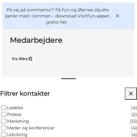
English
og
Danish
konferencer
På vej på sommertur? Få Fyn og Øernes skjulte
Om os
Deutsch
perler med i lommen –
download VisitFyn-appen
gratis her.
Medarbejdere
Vis filtre
Bliv medlem
Projekter og Aktuelt
Tanja Bruntse Ahler - Kommunikationsansvarlig
Tal og analyser
Nyheder
Filtrer kontakter
Kontakt
Ledelse
(
4
)
Presse
(
2
)
Tanja Bruntse Ahler
Marketing
(
12
)
Kommunikationsansvarlig
Møder og konferencer
(
4
)
Udvikling
(
4
)