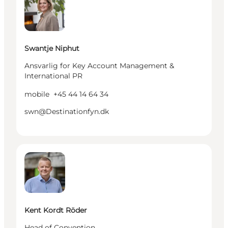
Swantje Niphut
Ansvarlig for Key Account Management &
International PR
mobile
+45 44 14 64 34
swn@Destinationfyn.dk
Kent Kordt Röder - Head of Convention
Kent Kordt Röder
Head of Convention