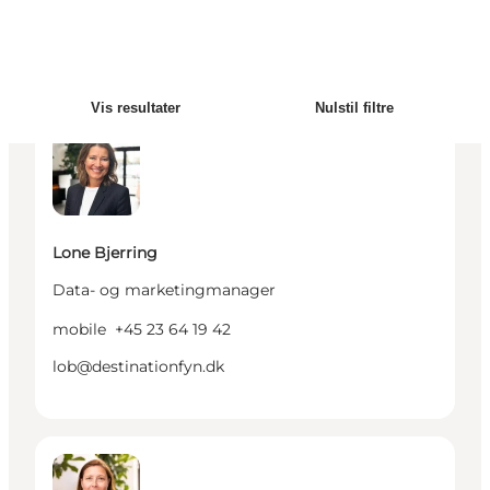
mobile
+45 29 25 61 01
tba@destinationfyn.dk
Vis resultater
Nulstil filtre
Lone Bjerring - Data- og marketingmanager
Lone Bjerring
Data- og marketingmanager
mobile
+45 23 64 19 42
lob@destinationfyn.dk
Jeanette Lund Clausen - Chefkonsulent