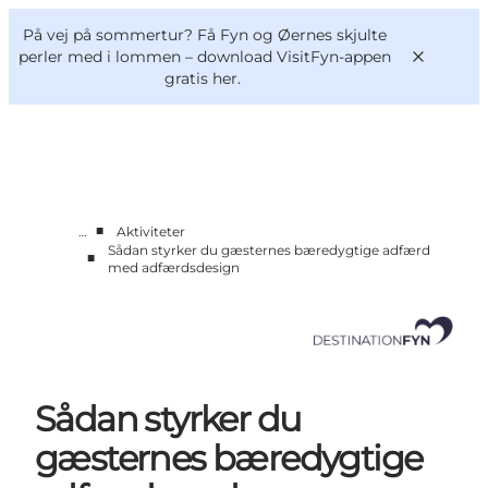
English
og
Danish
konferencer
På vej på sommertur? Få Fyn og Øernes skjulte
Om os
Deutsch
perler med i lommen –
download VisitFyn-appen
gratis her.
■
…
Aktiviteter
Bliv medlem
Sådan styrker du gæsternes bæredygtige adfærd
■
Projekter og Aktuelt
med adfærdsdesign
Tal og analyser
Nyheder
Kontakt
Sådan styrker du
gæsternes bæredygtige