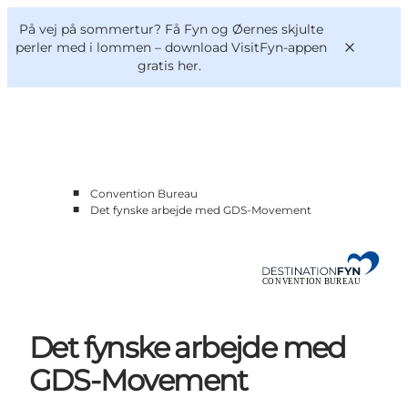
English
og
Danish
konferencer
På vej på sommertur? Få Fyn og Øernes skjulte
Møder og konferencer
Deutsch
perler med i lommen –
download VisitFyn-appen
gratis her.
■
Convention Bureau
Hvorfor Fyn?
■
Det fynske arbejde med GDS-Movement
Planlæg din event
Kontakt
Det fynske arbejde med
GDS-Movement