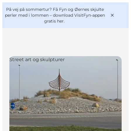
English
og
Danish
konferencer
På vej på sommertur? Få Fyn og Øernes skjulte
VisitFyn
Deutsch
perler med i lommen –
download VisitFyn-appen
gratis her.
Street art og skulpturer
Oplevelser
Outdoor
Mad og drikke
Overnatning
Book lokale oplevelser