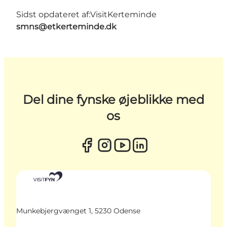
Sidst opdateret af:
VisitKerteminde
smns@etkerteminde.dk
Del dine fynske øjeblikke med
os
Munkebjergvænget 1, 5230 Odense