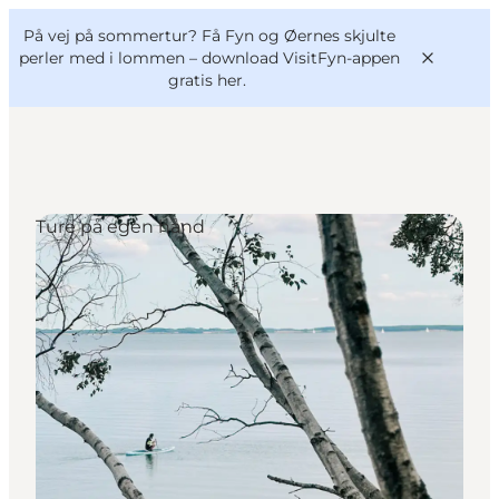
English
og
Danish
konferencer
På vej på sommertur? Få Fyn og Øernes skjulte
VisitFyn
Deutsch
perler med i lommen –
download VisitFyn-appen
gratis her.
Ture på egen hånd
Oplevelser
Outdoor
Mad og drikke
Overnatning
Book lokale oplevelser