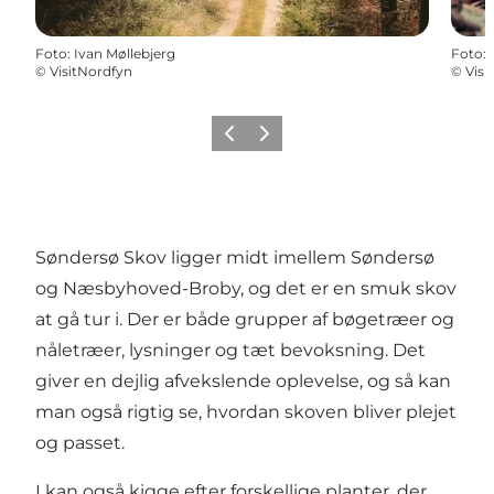
Foto
:
Ivan Møllebjerg
Foto
:
©
VisitNordfyn
©
Visi
Forrige
Næste
Søndersø Skov ligger midt imellem Søndersø
og Næsbyhoved-Broby, og det er en smuk skov
at gå tur i. Der er både grupper af bøgetræer og
nåletræer, lysninger og tæt bevoksning. Det
giver en dejlig afvekslende oplevelse, og så kan
man også rigtig se, hvordan skoven bliver plejet
og passet.
I kan også kigge efter forskellige planter, der