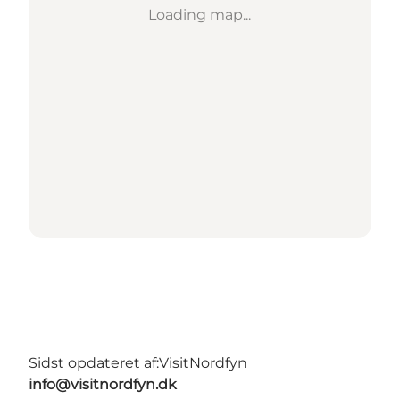
Loading map...
Sidst opdateret af:
VisitNordfyn
info@visitnordfyn.dk