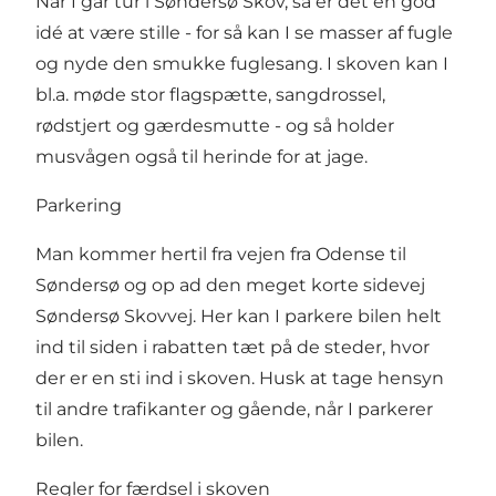
Når I går tur i Søndersø Skov, så er det en god
idé at være stille - for så kan I se masser af fugle
og nyde den smukke fuglesang. I skoven kan I
bl.a. møde stor flagspætte, sangdrossel,
rødstjert og gærdesmutte - og så holder
musvågen også til herinde for at jage.
Parkering
Man kommer hertil fra vejen fra Odense til
Søndersø og op ad den meget korte sidevej
Søndersø Skovvej. Her kan I parkere bilen helt
ind til siden i rabatten tæt på de steder, hvor
der er en sti ind i skoven. Husk at tage hensyn
til andre trafikanter og gående, når I parkerer
bilen.
Regler for færdsel i skoven