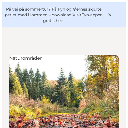
English
og
Danish
konferencer
På vej på sommertur? Få Fyn og Øernes skjulte
VisitFyn
Deutsch
perler med i lommen –
download VisitFyn-appen
gratis her.
Naturområder
Oplevelser
Outdoor
Mad og drikke
Overnatning
Book lokale oplevelser