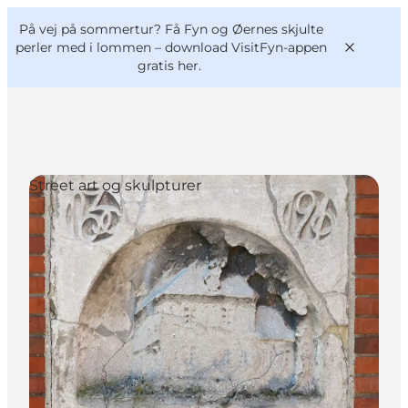
English
og
Danish
konferencer
På vej på sommertur? Få Fyn og Øernes skjulte
VisitFyn
Deutsch
perler med i lommen –
download VisitFyn-appen
gratis her.
Street art og skulpturer
Oplevelser
Outdoor
Mad og drikke
Overnatning
Book lokale oplevelser