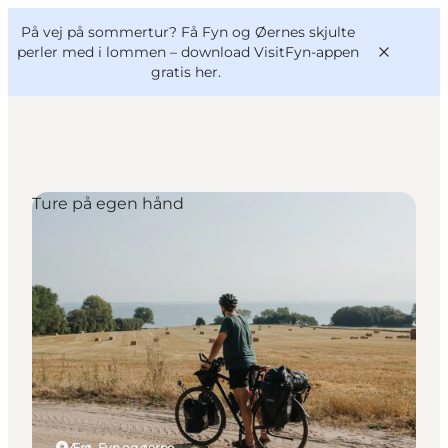
English
og
Danish
konferencer
På vej på sommertur? Få Fyn og Øernes skjulte
VisitFyn
Deutsch
perler med i lommen –
download VisitFyn-appen
gratis her.
Ture på egen hånd
Oplevelser
Outdoor
Mad og drikke
Overnatning
Book lokale oplevelser
Ærø, Fyn og øerne