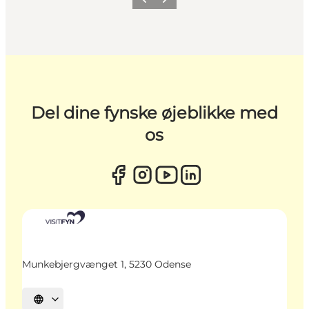
Forrige
Næste
Del dine fynske øjeblikke med
os
Munkebjergvænget 1, 5230 Odense
Vælg sprog