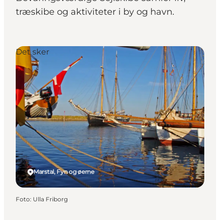
træskibe og aktiviteter i by og havn.
Det sker
Marstal, Fyn og øerne
Foto
:
Ulla Friborg