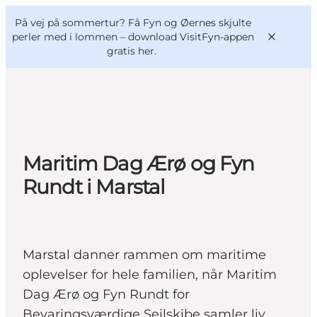
English
og
Danish
konferencer
På vej på sommertur? Få Fyn og Øernes skjulte
VisitFyn
Deutsch
perler med i lommen –
download VisitFyn-appen
gratis her.
Oplevelser
Maritim Dag Ærø og Fyn
Outdoor
Rundt i Marstal
Mad og drikke
Overnatning
Book lokale oplevelser
Marstal danner rammen om maritime
oplevelser for hele familien, når Maritim
Dag Ærø og Fyn Rundt for
Bevaringsværdige Sejlskibe samler liv,