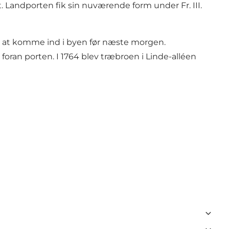
t. Landporten fik sin nuværende form under Fr. III.
igt at komme ind i byen før næste morgen.
oran porten. I 1764 blev træbroen i Linde-alléen