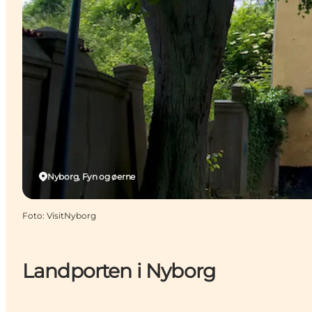
Nyborg, Fyn og øerne
Foto
:
VisitNyborg
Landporten i Nyborg