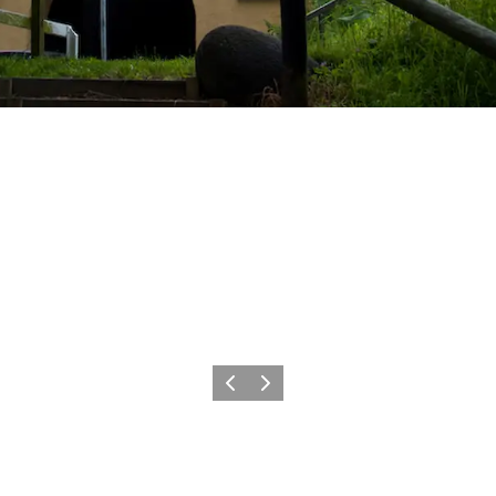
Forrige
Næste