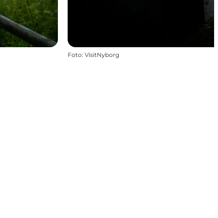
Foto
:
VisitNyborg