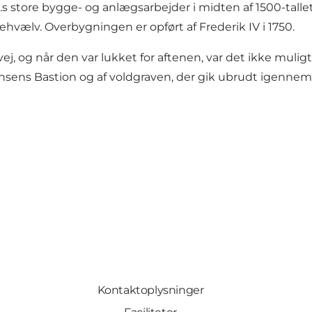
 3.s store bygge- og anlægsarbejder i midten af 1500-talle
ælv. Overbygningen er opført af Frederik IV i 1750.
svej, og når den var lukket for aftenen, var det ikke mul
ens Bastion og af voldgraven, der gik ubrudt igennem f
Kontaktoplysninger