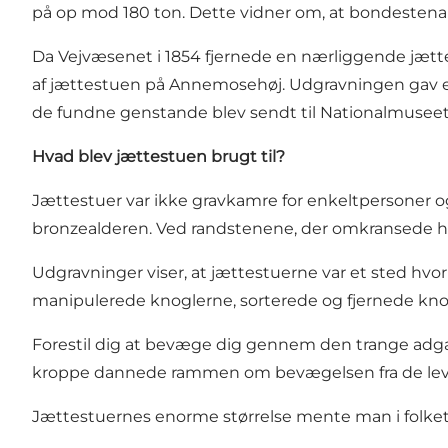
på op mod 180 ton. Dette vidner om, at bondestenal
Da Vejvæsenet i 1854 fjernede en nærliggende jætte
af jættestuen på Annemosehøj. Udgravningen gav et r
de fundne genstande blev sendt til Nationalmuseet
Hvad blev jættestuen brugt til?
Jættestuer var ikke gravkamre for enkeltpersoner o
bronzealderen. Ved randstenene, der omkransede hø
Udgravninger viser, at jættestuerne var et sted hv
manipulerede knoglerne, sorterede og fjernede knog
Forestil dig at bevæge dig gennem den trange adgang
kroppe dannede rammen om bevægelsen fra de leve
Jættestuernes enorme størrelse mente man i folket