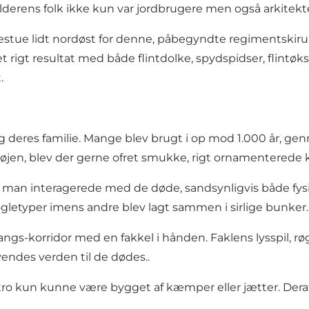
derens folk ikke kun var jordbrugere men også arkitekte
stue lidt nordøst for denne, påbegyndte regimentskiru
igt resultat med både flintdolke, spydspidser, flintøkse
.
g deres familie. Mange blev brugt i op mod 1.000 år, g
jen, blev der gerne ofret smukke, rigt ornamenterede 
or man interagerede med de døde, sandsynligvis både fy
letyper imens andre blev lagt sammen i sirlige bunker.
s-korridor med en fakkel i hånden. Faklens lysspil, røg
ndes verden til de dødes..
ro kun kunne være bygget af kæmper eller jætter. Dera