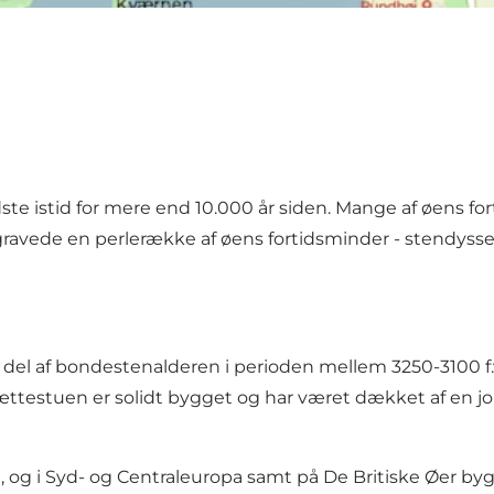
ste istid for mere end 10.000 år siden. Mange af øens f
ede en perlerække af øens fortidsminder - stendysser,
l af bondestenalderen i perioden mellem 3250-3100 f.v.t.
testuen er solidt bygget og har været dækket af en jord
, og i Syd- og Centraleuropa samt på De Britiske Øer 