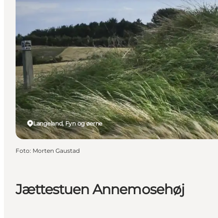
Langeland, Fyn og øerne
Foto
:
Morten Gaustad
Jættestuen Annemosehøj