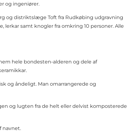
r og ingeniører.
rg og distriktslæge Toft fra Rudkøbing udgravning
, lerkar samt knogler fra omkring 10 personer. Alle
ennem hele bondesten-alderen og dele af
keramikkar.
sisk og åndeligt. Man omarrangerede og
en og lugten fra de helt eller delvist komposterede
f navnet.