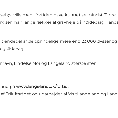
høj, ville man i fortiden have kunnet se mindst 31 gra
ark ser man lange rækker af gravhøje på højdedrag i lan
n tiendedel af de oprindelige mere end 23.000 dysser og
ugløkkevej
.
urhavn,
Lindelse Nor
og
Langeland største sten
.
eland på
www.langeland.dk/fortid
.
 af
Friluftsrådet
og udarbejdet af VisitLangeland og La