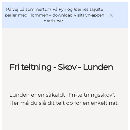
English
og
Danish
konferencer
På vej på sommertur? Få Fyn og Øernes skjulte
VisitFyn
Deutsch
perler med i lommen –
download VisitFyn-appen
gratis her.
Oplevelser
Fri teltning - Skov - Lunden
Outdoor
Mad og drikke
Overnatning
Lunden er en såkaldt "Fri-teltningsskov".
Book lokale oplevelser
Her må du slå dit telt op for en enkelt nat.