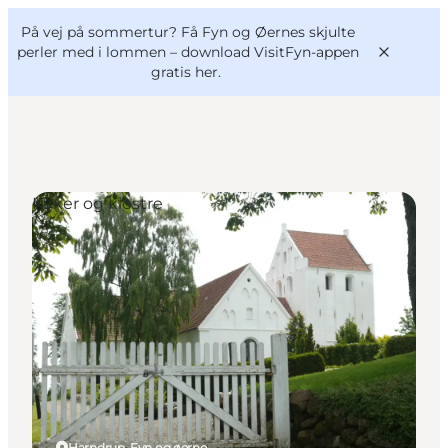
English
og
Danish
konferencer
På vej på sommertur? Få Fyn og Øernes skjulte
VisitFyn
Deutsch
perler med i lommen –
download VisitFyn-appen
gratis her.
Kirker og klostre
Oplevelser
Outdoor
Mad og drikke
Overnatning
Book lokale oplevelser
Harndrup, Fyn og øerne