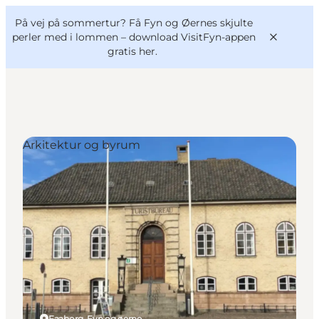
English
og
Danish
konferencer
På vej på sommertur? Få Fyn og Øernes skjulte
VisitFyn
Deutsch
perler med i lommen –
download VisitFyn-appen
gratis her.
Arkitektur og byrum
Oplevelser
Outdoor
Mad og drikke
Overnatning
Book lokale oplevelser
Faaborg, Fyn og øerne