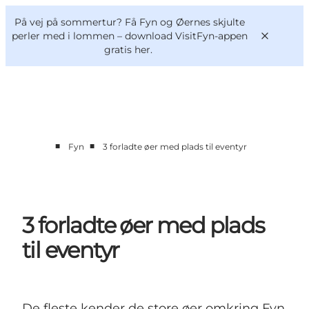
English
og
Danish
konferencer
På vej på sommertur? Få Fyn og Øernes skjulte
VisitFyn
Deutsch
perler med i lommen –
download VisitFyn-appen
gratis her.
■
■
Fyn
3 forladte øer med plads til eventyr
Oplevelser
Outdoor
Mad og drikke
Overnatning
3 forladte øer med plads
Book lokale oplevelser
til eventyr
De fleste kender de store øer omkring Fyn