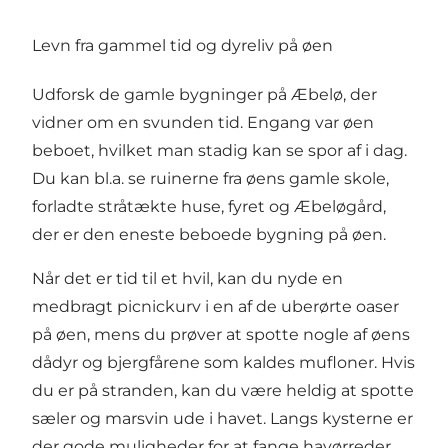
Levn fra gammel tid og dyreliv på øen
Udforsk de gamle bygninger på Æbelø, der
vidner om en svunden tid. Engang var øen
beboet, hvilket man stadig kan se spor af i dag.
Du kan bl.a. se ruinerne fra øens gamle skole,
forladte stråtækte huse, fyret og Æbeløgård,
der er den eneste beboede bygning på øen.
Når det er tid til et hvil, kan du nyde en
medbragt picnickurv i en af de uberørte oaser
på øen, mens du prøver at spotte nogle af øens
dådyr og bjergfårene som kaldes mufloner. Hvis
du er på stranden, kan du være heldig at spotte
sæler og marsvin ude i havet. Langs kysterne er
der gode muligheder for at fange havørreder