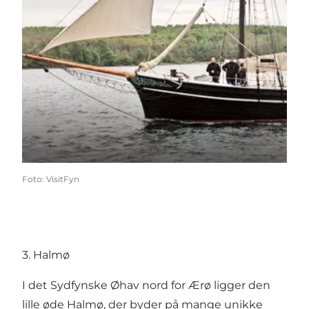
Foto
:
VisitFyn
3. Halmø
I det Sydfynske Øhav nord for Ærø ligger den
lille øde Halmø, der byder på mange unikke