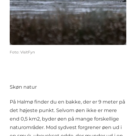
Foto
:
VisitFyn
Skøn natur
På Halmø finder du en bakke, der er 9 meter på
det højeste punkt. Selvom øen ikke er mere
end 0,5 km2, byder øen på mange forskellige
naturområder. Mod sydvest forgrener øen ud i
en smuk, ubevokset odde, der munder ud i en